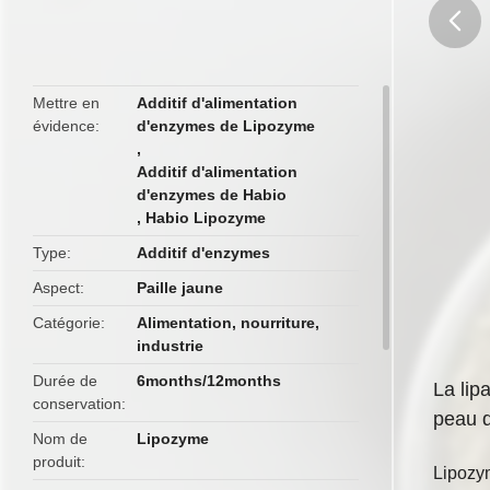
butto
Mettre en
Additif d'alimentation
évidence
d'enzymes de Lipozyme
,
Additif d'alimentation
d'enzymes de Habio
,
Habio Lipozyme
Type
Additif d'enzymes
Aspect
Paille jaune
Catégorie
Alimentation, nourriture,
industrie
Durée de
6months/12months
La lip
conservation
peau d
Nom de
Lipozyme
produit
Lipozy