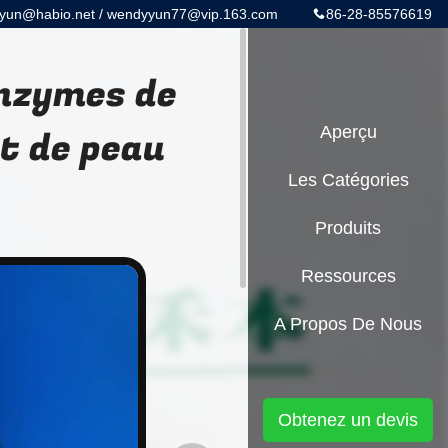
yun@habio.net / wendyyun77@vip.163.com
86-28-85576619
enzymes de
at de peau
Aperçu
Les Catégories
Produits
Ressources
A Propos De Nous
Obtenez un devis