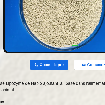
n
Obtenir le prix
Contacte
ase Lipozyme de Habio ajoutant la lipase dans l'alimentat
'animal
me