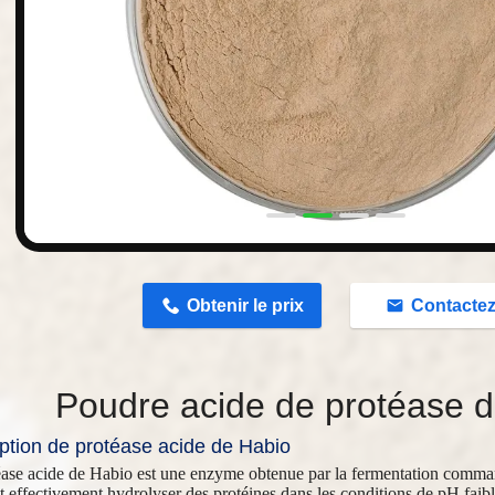
n
Obtenir le prix
Contacte
Poudre acide de protéase 
ption de protéase acide de Habio
éase acide de Habio est une enzyme obtenue par la fermentation comm
t effectivement hydrolyser des protéines dans les conditions de pH faible.