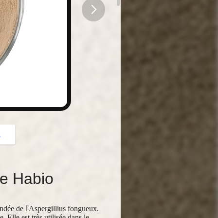
button
z
de Habio
andée de
l'
Aspergillius
fongueux.
 Elle est très utilisée dans le