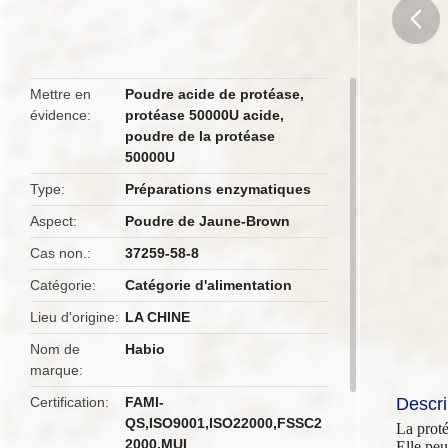
butto
Mettre en
Poudre acide de protéase
,
évidence
protéase 50000U acide
,
poudre de la protéase
50000U
Type
Préparations enzymatiques
Aspect
Poudre de Jaune-Brown
Cas non.
37259-58-8
Catégorie
Catégorie d'alimentation
Lieu d'origine
LA CHINE
Nom de
Habio
marque
Certification
FAMI-
Descri
QS,ISO9001,ISO22000,FSSC2
La prot
2000,MUI
Elle peu