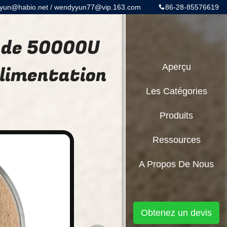
yun@habio.net / wendyyun77@vip.163.com
86-28-85576619
e de 50000U
alimentation
Aperçu
Les Catégories
Produits
Ressources
A Propos De Nous
Obtenez un devis