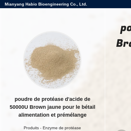
Mianyang Habio Bioengineering Co., Ltd.
p
Br
poudre de protéase d'acide de
50000U Brown jaune pour le bétail
alimentation et prémélange
Produits
-
Enzyme de protéase