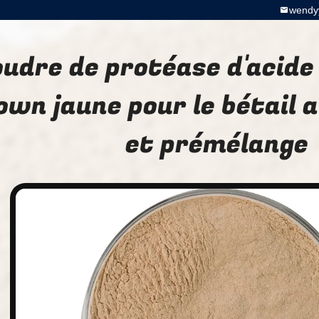
wendy
oudre de protéase d'acid
own jaune pour le bétail 
et prémélange