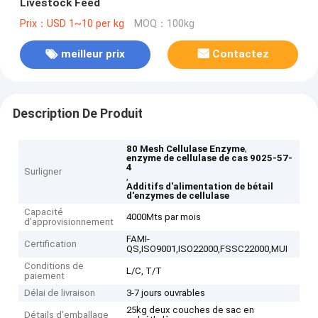
Livestock Feed
Prix：USD 1~10 per kg
MOQ：100kg
meilleur prix
Contactez
Description De Produit
,
80 Mesh Cellulase Enzyme
enzyme de cellulase de cas 9025-57-
4
Surligner
,
Additifs d'alimentation de bétail
d'enzymes de cellulase
Capacité
4000Mts par mois
d'approvisionnement
FAMI-
Certification
QS,ISO9001,ISO22000,FSSC22000,MUI
Conditions de
L/C, T/T
paiement
Délai de livraison
3-7 jours ouvrables
25kg deux couches de sac en
Détails d'emballage