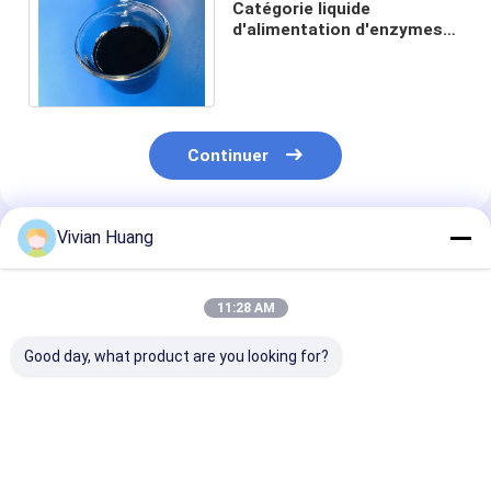
Catégorie liquide
d'alimentation d'enzymes
de la catalase PH4.5 pour la
protection immunisée
Continuer
Vivian Huang
Produits Recommandés
11:28 AM
Good day, what product are you looking for?
Catalyse de qualité
Catalase liquide pour
50,000- 400,0
alimentaire: enzyme
alimentation
u/ml poudre li