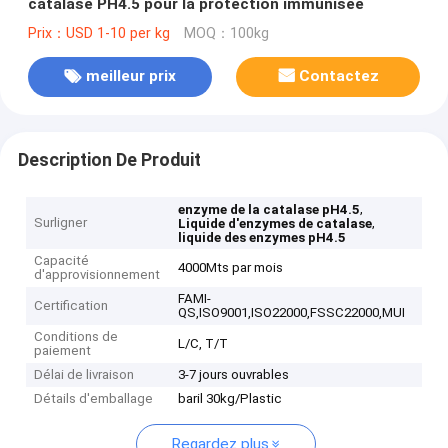
catalase PH4.5 pour la protection immunisée
Prix：USD 1-10 per kg
MOQ：100kg
meilleur prix
Contactez
Description De Produit
,
enzyme de la catalase pH4.5
Surligner
,
Liquide d'enzymes de catalase
liquide des enzymes pH4.5
Capacité
4000Mts par mois
d'approvisionnement
FAMI-
Certification
QS,ISO9001,ISO22000,FSSC22000,MUI
Conditions de
L/C, T/T
paiement
Délai de livraison
3-7 jours ouvrables
Détails d'emballage
baril 30kg/Plastic
Regardez plus