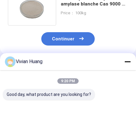
amylase blanche Cas 9000 90
2 Pour le prémélangeur
Price： 100kg
Continuer
Vivian Huang
Produits Recommandés
9:20 PM
Good day, what product are you looking for?
Enzyme α-amylase à
Nourrissez l'enzyme
α-amylase ava
haute stabilité pour
α-Amylase pour
dans les alime
l'hydrolyse de
améliorer la
pour animaux 