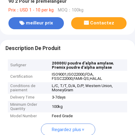
90 2 Pour le prémélangeur
Prix：USD 1 - 10 per kg
MOQ：100kg
meilleur prix
Contactez
Description De Produit
,
20000U poudre d'alpha amylase
Surligner
Premix poudre d'alpha amylase
ISO9001,ISO22000,FDA,
Certification
FSSC22000,FAMI-QS,HALAL
Conditions de
L/C, T/T, D/A, D/P, Western Union,
paiement
MoneyGram
Delivery Time
3-7days
Minimum Order
100kg
Quantity
Model Number
Feed Grade
Regardez plus