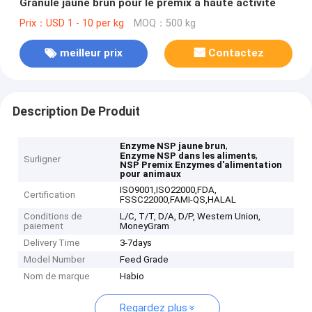
Granule jaune brun pour le premix à haute activité
Prix：USD 1 - 10 per kg
MOQ：500 kg
meilleur prix
Contactez
Description De Produit
,
Enzyme NSP jaune brun
,
Enzyme NSP dans les aliments
Surligner
NSP Premix Enzymes d'alimentation
pour animaux
ISO9001,ISO22000,FDA,
Certification
FSSC22000,FAMI-QS,HALAL
Conditions de
L/C, T/T, D/A, D/P, Western Union,
paiement
MoneyGram
Delivery Time
3-7days
Model Number
Feed Grade
Nom de marque
Habio
Regardez plus