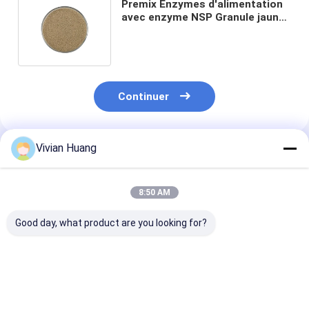
Premix Enzymes d'alimentation
avec enzyme NSP Granule jaune
brun pour le premix à haute
activité
Continuer
Vivian Huang
Produits Recommandés
8:50 AM
Good day, what product are you looking for?
Enzyme Habio Multi
Multi-enzyme de
Poudre de mél
Enzyme NSP Enzyme
qualité alimentaire
d'enzymes