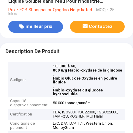
Liquide Soluble dans l'eau Pour l'industrie
alimentaire
Prix：FOB Shanghai or Qingdao Negotiated
MOQ：25
kilos
meilleur prix
Contactez
Description De Produit
,
,
10
000 à 40
000 u/g Habio-oxydase de la glucose
,
Habio Glucose Oxydase en poudre
Surligner
liquide
,
Habio-oxydase du glucose
hydrosoluble
Capacité
50 000 tonnes/année
d'approvisionnement
FDA, ISO9001, ISO22000, FSSC22000,
Certification
FAMI-QS, KOSHER, MUI Halal
Conditions de
L/C, D/A, D/P, T/T, Western Union,
paiement
MoneyGram