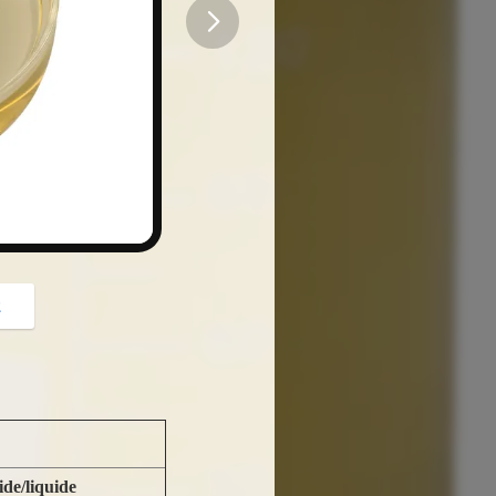
button
z
ide/liquide