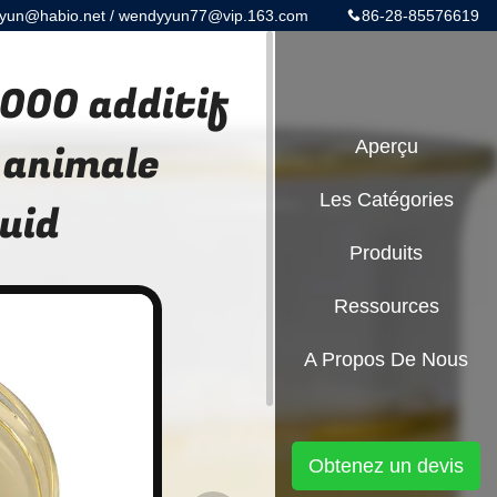
yun@habio.net / wendyyun77@vip.163.com
86-28-85576619
0000 additif
 animale
Aperçu
Les Catégories
uid
Produits
Ressources
A Propos De Nous
Obtenez un devis