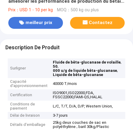
améliorer les performances de production du bétail
et de la volaille
Prix：USD 1 - 10 per kg
MOQ：500 kg ou plus
meilleur prix
Contactez
Description De Produit
,
Fluide de bêta-glucanase de volaille
,
50
Surligner
,
000 u/g de liquide bêta-glucanase
Liquide de bêta-glucanase
Capacité
40000 T/mois
d'approvisionnement
ISO9001,ISO22000,FDA,
Certification
FSSC22000,FAMI-QS,HALAL
Conditions de
L/C, T/T, D/A, D/P, Western Union,
paiement
Délai de livraison
3-7 jours
25kg deux couches de sac en
Détails d'emballage
polyéthylène ; baril 30kg/Plastic