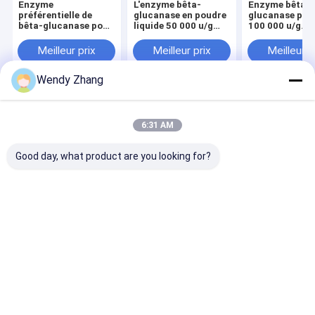
Enzyme
L'enzyme bêta-
Enzyme bêta-
préférentielle de
glucanase en poudre
glucanase pou
bêta-glucanase pour
liquide 50 000 u/g
100 000 u/g
les volailles et le
améliore les
Augmentation 
bétail Améliorer les
performances de
digestibilité d
Meilleur prix
Meilleur prix
Meilleur p
performances de
production du bétail
nutriments vé
production
et de la volaille
Wendy Zhang
Aperçu
Au sujet de
Contactez-
Desktop
nous
nous
Site
6:31 AM
Plan du site
Privacy Policy
Qualité
Enzyme de phytase
Usine De Chine.Copyright © 2026
Good day, what product are you looking for?
Mianyang Habio Bioengineering Co., Ltd.. All Rights Reserved.
Maison
Produits
Au sujet de nous