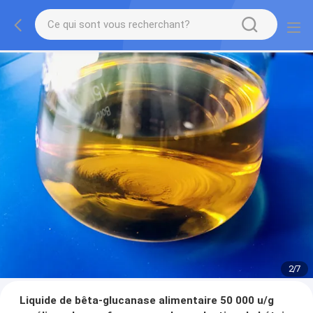
2
/
7
Liquide de bêta-glucanase alimentaire 50 000 u/g